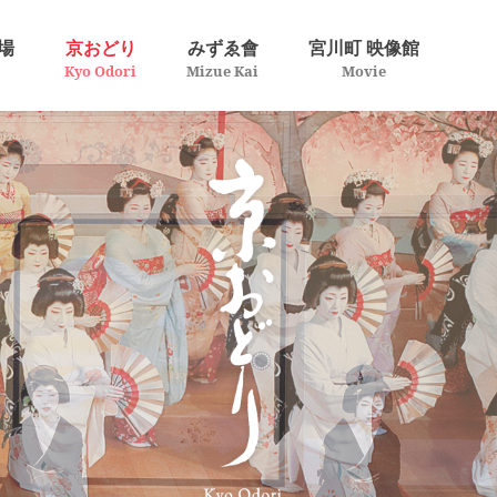
場
京おどり
みずゑ會
宮川町 映像館
Kyo Odori
Mizue Kai
Movie