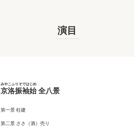
演目
みやこふりそではじめ
京洛振袖始
全八景
第一景 柱建
第二景 ささ（酒）売り