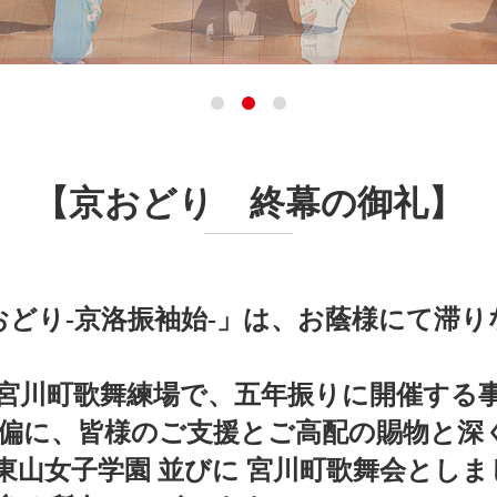
【京おどり 終幕の御礼】
京おどり-京洛振袖始-」は、お蔭様にて滞
宮川町歌舞練場で、五年振りに開催する
偏に、皆様のご支援とご高配の賜物と深
東山女子学園 並びに 宮川町歌舞会とし