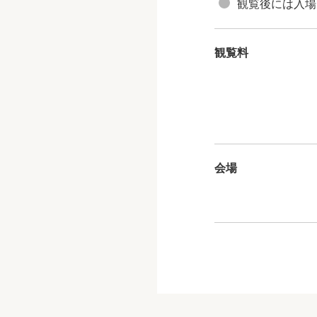
観覧後には入場
観覧料
会場