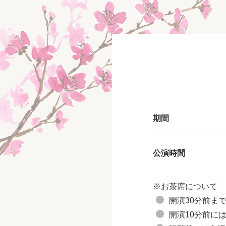
期間
公演時間
※お茶席について
開演30分前ま
開演10分前に