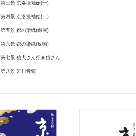
第三景 京洛振袖始(一)
第四景 京洛振袖始(二)
第五景 都の染織(織屋)
第六景 都の染織(反物)
第七景 狛犬さん招き猫さん
第八景 宮川音頭